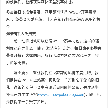
的伙伴们，也能获得满钵满盆赛事体验。
参加每日多场
免费赛
，冠军即可获得"WSOP开幕赛坐
席"，免费赛奖励升级，让大家都有机会前进WSOP的机
会。
邀请有礼&免费赛
动一动手指就可以获得WSOP赛事礼包，这样的福
利你还在等什么！除了"邀请有礼"之外，
每
日也有多场免
费赛开放让大家同乐，
所有活动为您助力WSOP线上金
手链争霸赛。
这个夏季，就让我们在火辣辣的热情下度过吧，我
们期待在WSOP上线赛事见到您，千万别忘了您的防晒
乳，详细的赛程与赛事资讯近日内即将公布，关注蜗牛
扑克官方中文博客(
www.allnewpokerblog.com
)，即可抢
先获得第一手赛事资讯。