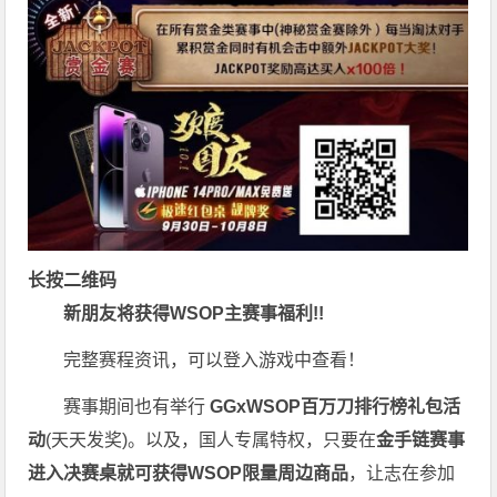
长按二维码
新朋友将获得WSOP主赛事福利!!
完整赛程资讯，可以登入游戏中查看！
赛事期间也有举行
GGxWSOP百万刀排行榜礼包活
动
(天天发奖)。以及，国人专属特权，只要在
金手链赛事
进入决赛桌就可获得WSOP限量周边商品
，让志在参加