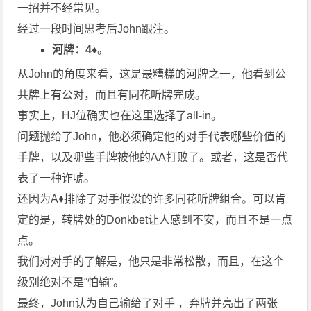
一招并不经常见。
经过一段时间思考后John跟注。
河牌：
4♦
。
从John的角度来看，这是最糟糕的河牌之一，他看到公
共牌上有公对，而且有同花听牌完成。
事实上，HJ位确实也在这里选择了all-in。
问题抛给了John，他必须确定他的对手代表哪些价值的
手牌，以及哪些手牌被他的AA打败了。或者，这是否代
表了一种诈唬。
还因为A♦排除了对手假设的许多同花听牌组合。可以肯
定的是，转牌处的Donkbet让人感到不安，而且不是一点
点。
我们对对手的了解是，他只是非常松散，而且，在这个
级别绝对不是“怕输”。
最终，John认为自己输给了对手 ，弃牌并亮出了两张