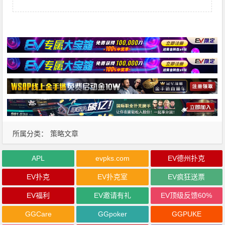
所属分类：
策略文章
APL
evpks.com
EV德州扑克
EV扑克
EV扑克室
EV疯狂送票
EV福利
EV邀请有礼
EV顶级反馈60%
GGCare
GGpoker
GGPUKE