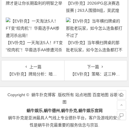
牌才是让你长期盈利的明智之举
【EV扑克】2026IPG总决赛选
拔赛 | 263人围猎B组，吴武煌
54.4万领跑，主赛第一轮晋级版
图再添40人
【EV扑克】一天淘汰5人！FT变
【EV扑克】当年横扫牌桌的那
“绞肉机”！华裔选手AA惨遭河杀
批老玩家，如今怎么连鱼都打不
出局！
过了
上一篇
下一篇
【EV扑克】牌局分析：暗三条也会吃大亏，千万别头铁！
【EV扑克】策略：这三种起手牌，建议你直接放弃……
文
章
Copyright © 蜗牛扑克博客 版权所有
站点地图
百度地图
谷歌地
导
图
航
蜗牛娱乐,蜗牛德州,蜗牛扑克,蜗牛娱乐官网
蜗牛扑克是亚洲最具人气线上专业德扑平台，客户及游戏的安全
性是蜗牛扑克最重要的服务信念与宗旨.