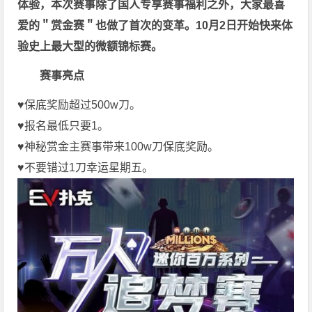
体验，本次赛事除了国人专享赛事福利之外，大家最喜
爱的＂赏金赛＂也做了首次的变革。10月2日开始快来体
验史上最大型的微额锦标赛。
赛事亮点
♥️保底奖励超过500w刀。
♥️报名最低只要1。
♥️神秘赏金主赛事带来100w刀保底奖励。
♥️不要错过1刀幸运星期五。