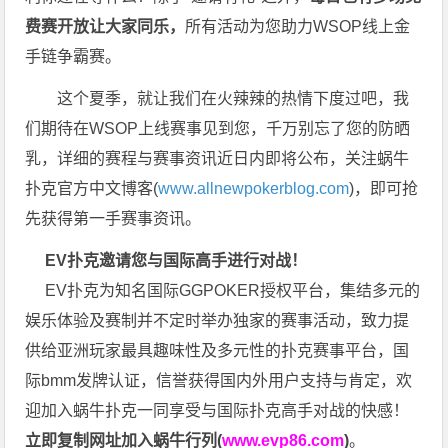
费赛开放让大家同乐，
所有活动为您助力WSOP线上金
手链争霸赛。
这个夏季，就让我们在火辣辣的热情下度过吧，我
们期待在WSOP上线赛事见到您，千万别忘了您的防晒
乳，详细的赛程与赛事资讯近日内即将公布，关注蜗牛
扑克官方中文博客(
www.allnewpokerblog.com
)，即可抢
先获得第一手赛事资讯。
EV扑克邀请您与国际高手进行对战！
EV扑克为知名国际GGPOKER授权平台，集结多元的
娱乐体验及赛制并不定时举办独家的赛事活动，致力提
供给亚洲玩家最具趣味性及多元性的扑克赛事平台，国
际bmm发牌认证，信誉获得国内外用户支持与肯定，欢
迎加入蜗牛扑克一同享受与国际扑克高手对战的快感！
立即复制网址加入蜗牛行列(
www.evp86.com
)
。