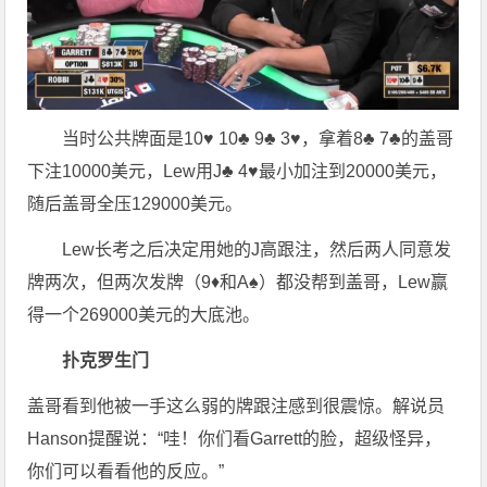
当时公共牌面是10♥ 10♣ 9♣ 3♥，拿着8♣ 7♣的盖哥
下注10000美元，Lew用J♣ 4♥最小加注到20000美元，
随后盖哥全压129000美元。
Lew长考之后决定用她的J高跟注，然后两人同意发
牌两次，但两次发牌（9♦和A♠）都没帮到盖哥，Lew赢
得一个269000美元的大底池。
扑克罗生门
盖哥看到他被一手这么弱的牌跟注感到很震惊。解说员
Hanson提醒说：“哇！你们看Garrett的脸，超级怪异，
你们可以看看他的反应。”