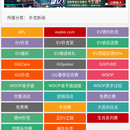
所属分类：
扑克新闻
APL
evpks.com
EV德州扑克
EV扑克
EV扑克室
EV疯狂送票
EV福利
EV邀请有礼
EV顶级反馈60%
GGCare
GGpoker
GGPUKE
GG扑克
GG春季狂欢赛
WSOP
WSOP金手链
WSOP金手链战报
WSOP高手过招
优惠活动
促销活动
免费比赛
免费赛
冬巡赛
大逃杀玩法
德州扑克
正EV之路
生肖系列赛
短牌系列赛
蜗牛扑克