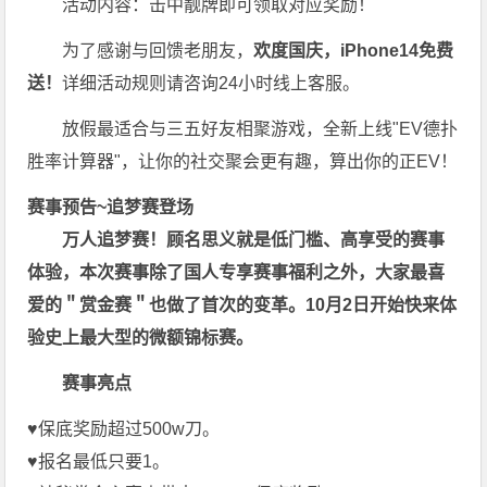
活动内容：击中靓牌即可领取对应奖励！
为了感谢与回馈老朋友，
欢度国庆，iPhone14免费
送！
详细活动规则请咨询24小时线上客服。
放假最适合与三五好友相聚游戏，全新上线"EV德扑
胜率计算器"，让你的社交聚会更有趣，算出你的正EV！
赛事预告~追梦赛登场
万人追梦赛！顾名思义就是低门槛、高享受的赛事
体验，本次赛事除了国人专享赛事福利之外，大家最喜
爱的＂赏金赛＂也做了首次的变革。10月2日开始快来体
验史上最大型的微额锦标赛。
赛事亮点
♥️保底奖励超过500w刀。
♥️报名最低只要1。