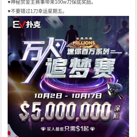
♥️神秘赏金主赛事带来100w刀保底奖励。
♥️不要错过1刀幸运星期五。