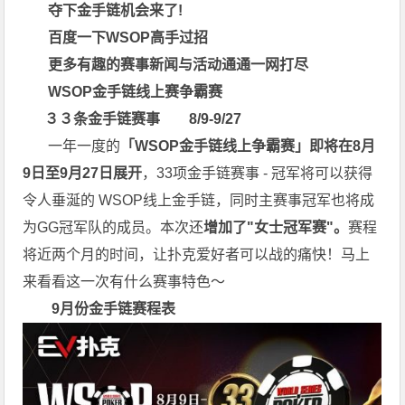
夺下金手链机会来了!
百度一下
WSOP高手过招
更多有趣
的
赛事新闻与活动通通一网打尽
WSOP金手链
线上赛争霸赛
３３条金手链赛事 8/9-9/27
一年一度的
「WSOP
金手链线上争霸赛
」
即将在8
月
9
日至9
月27
日展开
，33项金手链赛事 - 冠军将可以获得
令人垂涎的 WSOP线上金手链，同时主赛事冠军也将成
为GG冠军队的成员。本次还
增加了"女士冠军赛"。
赛程
将近两个月的时间，让扑克爱好者可以战的痛快！马上
来看看这一次有什么赛事特色～
9月份金手链赛程表