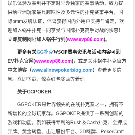
娱乐体验及赛制并不定时举办独家的赛事活动，致力提
供给亚洲玩家最具趣味性及多元性的扑克赛事平台，国
际bmm发牌认证，信誉获得国内外用户支持与肯定，欢
迎加入蜗牛扑克一同享受与国际扑克高手对战的快感！
立即复制网址加入蜗牛行列(
www.evp86.com
)
。
更多有关
GG扑克
WSOP
赛事资讯与活动内容可到
EV扑克官网(
www.evp86.com
)
，
或是关注蜗牛扑克
官方
中文博客（
www.allnewpokerblog.com
）
查看更多信
息。立即下载，惊喜红包奖励等着你
关于GGPOKER
GGPOKER是世界领先的在线扑克室之一，拥有不
断增长的全球玩家群。GGPOKER提供了一系列创新的
游戏和功能，例如获得专利的Rush＆Cash扑克、全押或
弃牌、黄金转盘、出让股份平台、3D咪牌、PokerCraft