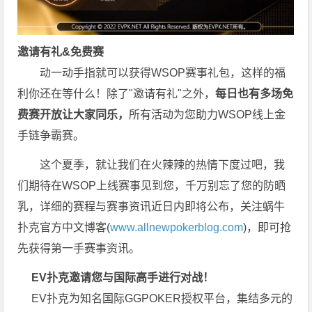
邀请有礼&免费赛
动一动手指就可以获得WSOP赛事礼包，这样的福
利你还在等什么！除了"邀请有礼"之外，
每
日也有多场免
费赛开放让大家同乐，
所有活动为您助力WSOP线上金
手链争霸赛。
这个夏季，就让我们在火辣辣的热情下度过吧，我
们期待在WSOP上线赛事见到您，千万别忘了您的防晒
乳，详细的赛程与赛事资讯近日内即将公布，关注蜗牛
扑克官方中文博客(
www.allnewpokerblog.com
)，即可抢
先获得第一手赛事资讯。
EV扑克邀请您与国际高手进行对战！
EV扑克为知名国际GGPOKER授权平台，集结多元的