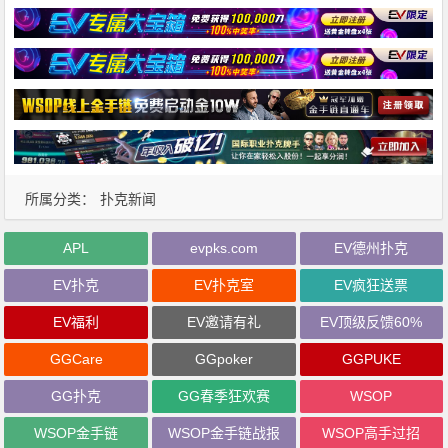
所属分类：
扑克新闻
APL
evpks.com
EV德州扑克
EV扑克
EV扑克室
EV疯狂送票
EV福利
EV邀请有礼
EV顶级反馈60%
GGCare
GGpoker
GGPUKE
GG扑克
GG春季狂欢赛
WSOP
WSOP金手链
WSOP金手链战报
WSOP高手过招