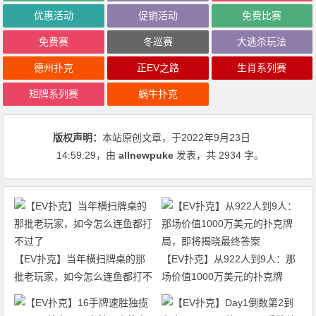
优惠活动
促销活动
免费比赛
免费赛
冬巡赛
大逃杀玩法
德州扑克
正EV之路
生肖系列赛
短牌系列赛
蜗牛扑克
版权声明：
本站原创文章，于2022年9月23日
14:59:29
，由
allnewpuke
发表，共 2934 字。
【EV扑克】当年横扫牌桌的那
【EV扑克】从922人到9人：那
批老玩家，如今怎么连鱼都打不
场价值1000万美元的扑克牌
过了
局，即将揭晓最终答案