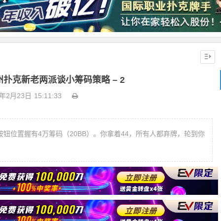
扑克新老两派谈小筹码策略 – 2
1年2月23日
15:11:33
你在按钮位置握有4万筹码（20BB）。你拿着44，所有人都弃牌，轮到你