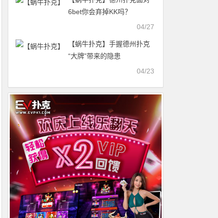
6bet你会弃掉KK吗？
04/27
【蜗牛扑克】手握德州扑克
“大牌”带来的隐患
04/23