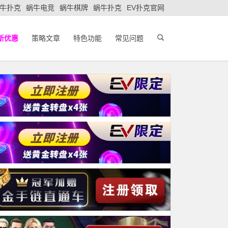
牛扑克
蜗牛电竞
蜗牛棋牌
蜗牛扑克
EV扑克官网
新优惠
策略文章
特色功能
常见问题