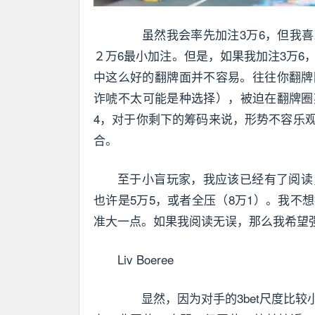
虽然我会率先加注3万6，但我喜欢
２万6最小加注。但是，如果我加注3万6
中这么好的翻牌面并不容易。往往你翻牌
诈唬不太可能是种选择），被迫在翻牌圈
4，对于你剩下的筹码来说，形势不容乐
合。
至于小盲玩家，我应该已经有了阅读
也许是5万5，或者全压（8万1）。我
准大一点。如果我阅读无误，那么我希望
Liv Boeree
显然，因为对手的3bet尺度比较