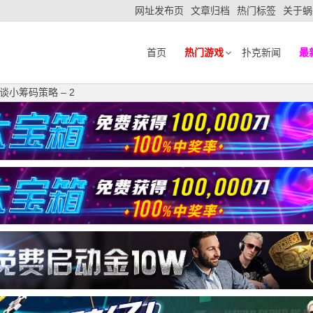
网址发布页
文章归档
热门标签
关于蜗
首页
热门游戏
扑克新闻
最
小筹码策略 – 2