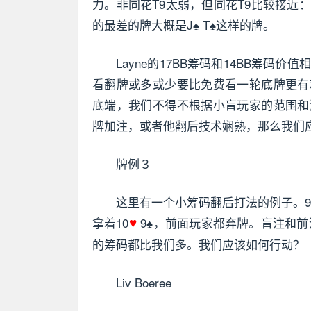
力。非同花T9太弱，但同花T9比较接
的最差的牌大概是J♠ T♠这样的牌。
Layne的17BB筹码和14BB筹
看翻牌或多或少要比免费看一轮底牌更有
底端，我们不得不根据小盲玩家的范围和
牌加注，或者他翻后技术娴熟，那么我们
牌例３
这里有一个小筹码翻后打法的例子。9
拿着10
9♠，前面玩家都弃牌。盲注和前注
♥
的筹码都比我们多。我们应该如何行动？
Liv Boeree