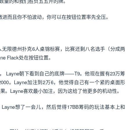
当数量的和我们胜负五五开的牌。
进而且你不怕波动，你可以在按钮位置率先全压。
买入无限德州扑克6人桌锦标赛，比赛还剩八名选手（分成两
e Flack处在按钮位置。
后， Layne朝下看到自己的底牌——T9。他现在握有23万筹
0/2000。Layne加注到2万6，他觉得自己有一个紧的桌面形
果。Layne喜欢最小加注，因为这给了他更多的机动性。
ayne想了一会儿，然后觉得17BB筹码的玩法基本上和