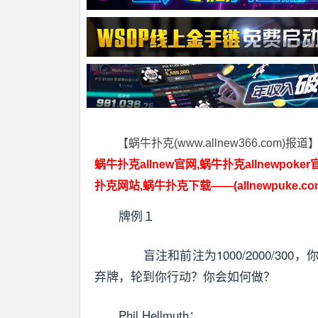
【蜗牛扑克(www.allnew366.com)报道
蜗牛扑克allnew官网,蜗牛扑克allnewpoker
扑克网站,蜗牛扑克下载——(allnewpuke.co
牌例１
盲注和前注为1000/2000/300
弃牌，轮到你行动？你会如何做？
Phil Hellmuth：