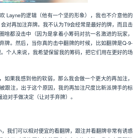
 Layne的逻辑（他有一个坚的形象），我也不介意他的
，会对再加注弃牌。我不认为T9会经常是最好的牌，而且击
圈啥都没击中（因为是拿着小筹码对抗一名激进的玩家，
弃牌。然后，当你真的击中翻牌的时候，比如翻牌是Q-9-
观。个人来说，我希望保留我的筹码，把它们用在更好的场
，如果我感到他的软弱，那么我会做一个更大的再加注，
不想被跟注，出于这个原因，我的再加注尺度比新派牌手的标
强迫对手做决定（让对手弃牌）。
小，我们可以相对便宜的看翻牌，跟注并看翻牌非常有诱惑