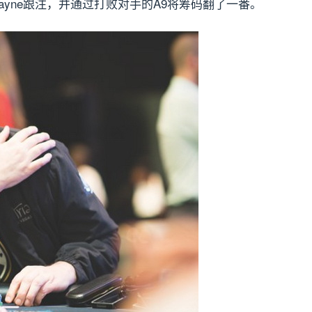
ayne跟注，并通过打败对手的A9将筹码翻了一番。