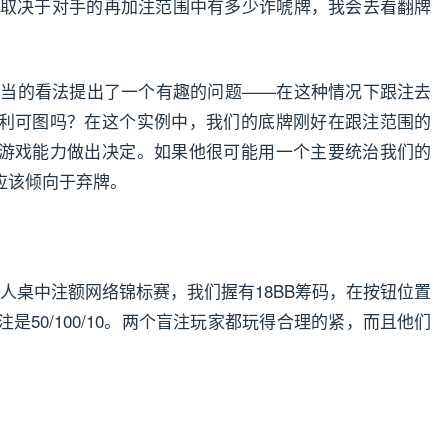
近：取决于对手的再加注范围中有多少诈唬牌，我会去看翻牌
码价值相当的看法提出了一个有趣的问题——在这种情况下跟注去
利可图吗？在这个实例中，我们的底牌刚好在跟注范围的
游戏能力做出决定。如果他很可能用一个主要统治我们的
应该倾向于弃牌。
人桌中注额网络锦标赛，我们握有18BB筹码，在按钮位置
是50/100/10。两个盲注玩家都玩得合理的紧，而且他们