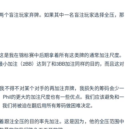
望两个盲注玩家弃牌。如果其中一名盲注玩家选择全压，那
，这是我在锦标赛中后期拿着所有这类牌的通常加注尺度。
小加注（2BB）达到了和3BB加注同样的目的，而且这对
如果我不得不对某个对手的再加注弃牌，我损失的筹码会少一
Phil的更大的加注尺度也有一些优点。我们应该避免和一
，我们将被迫在翻后用所有筹码做困难决定。
着跟注全压的目的率先加注。这是因为，他的全压范围中