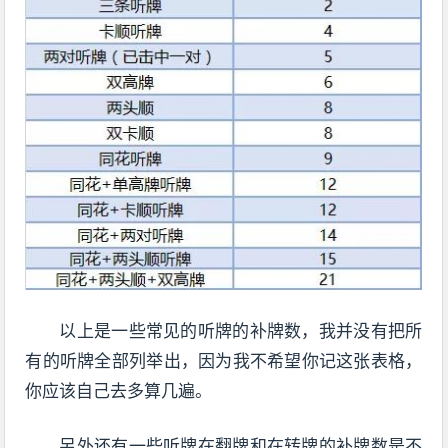
以上是一些常见的听牌的补牌数，我并没有把所
有的听牌全部列举出，因为我不希望你记这张表格，
你应该自己去多算几遍。
另外还有一些听牌在翻牌和在转牌的补牌数是不