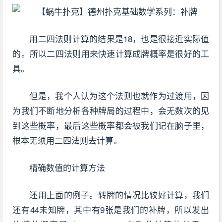
用二四法则计算的结果是18，也是很接近实际值
的。所以二四法则用来快速计算成牌概率是很好的工
具。
但是，我个人认为这个法则也就作为过渡用，因
为我们不断地分析各种牌局的过程中，会无数次的见
到这些概率，最后这些概率都会被我们记在脑子里，
根本无须用二四法则去计算。
精确数值的计算方法
还用上面的例子。转牌的情况比较好计算，我们
还有44未知牌，其中有9张是我们的补牌，所以发出