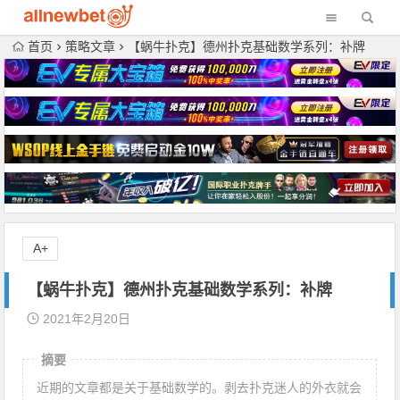
首页
策略文章
【蜗牛扑克】德州扑克基础数学系列：补牌
A+
【蜗牛扑克】德州扑克基础数学系列：补牌
2021年2月20日
摘要
近期的文章都是关于基础数学的。剥去扑克迷人的外衣就会