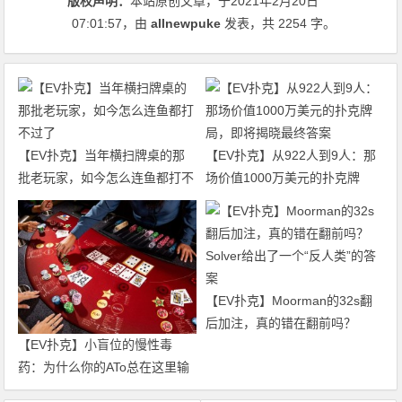
版权声明：
本站原创文章，于2021年2月20日
07:01:57
，由
allnewpuke
发表，共 2254 字。
【EV扑克】当年横扫牌桌的那
【EV扑克】从922人到9人：那
批老玩家，如今怎么连鱼都打不
场价值1000万美元的扑克牌
过了
局，即将揭晓最终答案
【EV扑克】Moorman的32s翻
后加注，真的错在翻前吗？
【EV扑克】小盲位的慢性毒
Solver给出了一个“反人类”的答
药：为什么你的ATo总在这里输
案
钱？