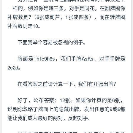
一样的，例如你是暗三条，对手是同花，在翻牌圈你
补牌数是7（6张成葫芦，1张成四条），而在转牌圈
补牌数则是10。
下面我举个容易被忽视的例子。
牌面是ThTc9h6s，我们手牌AsKs，对手手牌是
2c2d。
在看答案之前请计算一下，我们有几张出牌？
好了，公布答案：12张。如果你计算的是6张，
说明你忽略了牌面上的隐藏出牌，发出任意的9或6都
能让我们成为最好的两对，反超对手。