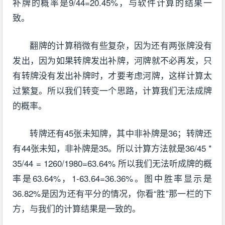
补牌的概率是9/44=20.45%，与软件计算的结果一
致。
翻牌的计算稍微有些复杂，因为还有两张牌没有
发出，因为如果转牌发出补牌，河牌就不必再发，只
有转牌没有发出补牌时，才要考虑河牌，这样计算太
过繁复。所以我们转变一个思路，计算我们无法成牌
的概率。
转牌还有45张未知牌，其中非补牌是36；转牌还
有44张未知，非补牌是35。所以计算方法就是36/45 *
35/44 = 1260/1980=63.64% 所以我们无法听成牌的概
率是63.64%，1-63.64=36.36%。图中胜率显示是
36.82%是因为还有平分的情况，你看“胜”那一栏的下
方，与我们的计算结果是一致的。