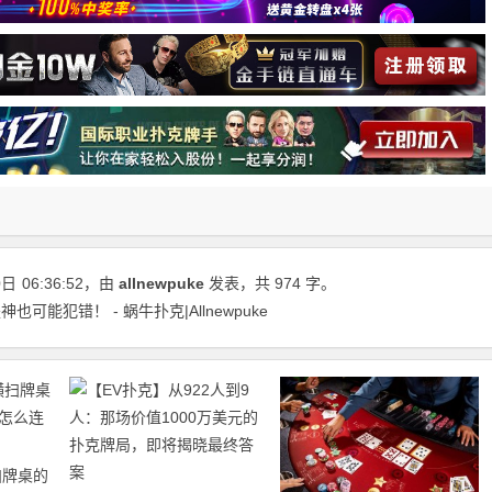
0日
06:36:52
，由
allnewpuke
发表，共 974 字。
能犯错！ - 蜗牛扑克|Allnewpuke
扫牌桌的