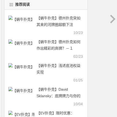
推荐阅读
【蜗牛扑克】德州扑克突如
其来的河牌圈超额下注
10/23
【蜗牛扑克】德州扑克如何
作出精彩的弃牌？－１
02/23
【蜗牛扑克】浅述底池权益
实现
01/25
【蜗牛扑克】David
Sklansky：底牌牌力与你的
下注尺度
10/04
【EV扑克】限时优惠：