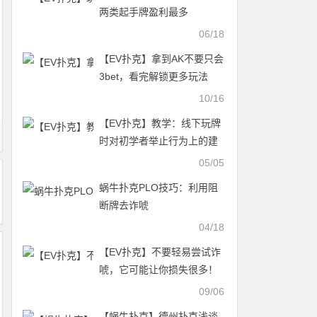
两类起手牌盈利最多
06/18
【EV扑克】拿到AK不要只会
3bet，看完解锁更多玩法
10/16
【EV扑克】教学：线下玩牌
时对初学者举止行为上的建
议
05/05
蜗牛扑克PLO技巧：利用阻
断牌去诈唬
04/18
【EV扑克】不要轻易尝试诈
唬，它可能让你损失很多！
09/06
【蜗牛扑克】德州扑克浅谈