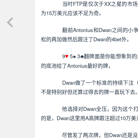
当时FTP是仅次于XX之星的市场
为15万美元应该不足为奇。
翻前Antonius和Dwan之间的小
松的再加做然后跟注了Dwan的4bet外。
9
5♠ 3♣翻牌面是你能想象到
♥
的底池给了Antonius最好的牌，
Dwan做了一个标准的持续下注（虽
不是特别好但还算过得去的牌一直玩下去
他选择对Dwan全压，因为这个打
的是，Dwan这里用A高牌跟注超过10万美元
尽管发了两次牌，但Dwan还是没有追