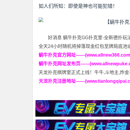
如人们所知：即使是神也可能犯错！
好消息 蜗牛扑克GG扑克室-全新德扑玩
全天24小时随机将掉落现金红包至牌局底池
蜗牛扑克官方网址——(www.allnew366.com
蜗牛扑克网址发布页——(www.allnewpuke.c
天龙扑克棋牌室正式上线！牛牛,斗地主,炸金
天龙扑克注册地址——(www.tianlongqipai.c