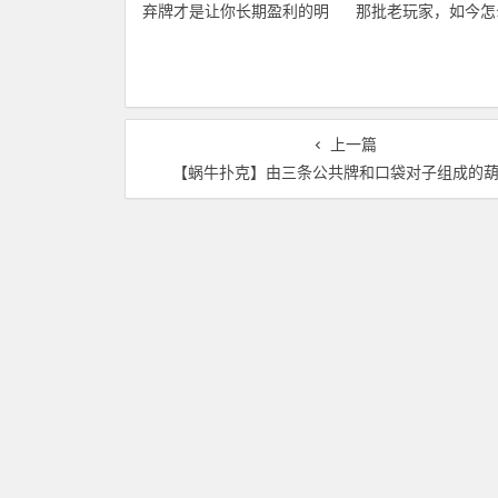
弃牌才是让你长期盈利的明
那批老玩家，如今怎
智之举
都打不过了
上一篇
【蜗牛扑克】由三条公共牌和口袋对子组成的