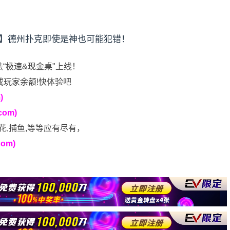
法“极速&现金桌"上线！
或玩家余额!快体验吧
)
om)
花,捕鱼,等等应有尽有，
om)