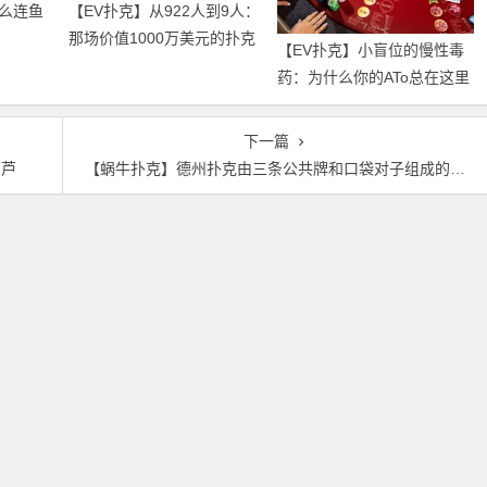
么连鱼
【EV扑克】从922人到9人：
那场价值1000万美元的扑克
【EV扑克】小盲位的慢性毒
牌局，即将揭晓最终答案
药：为什么你的ATo总在这里
输钱？
下一篇
葫芦
【蜗牛扑克】德州扑克由三条公共牌和口袋对子组成的葫芦