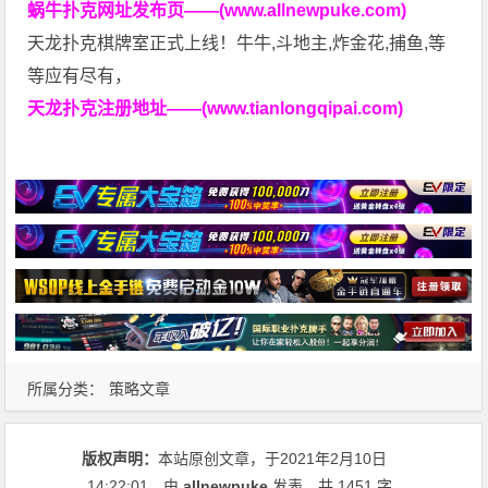
蜗牛扑克网址发布页——(www.allnewpuke.com)
天龙扑克棋牌室正式上线！牛牛,斗地主,炸金花,捕鱼,等
等应有尽有，
天龙扑克注册地址——(www.tianlongqipai.com)
所属分类：
策略文章
版权声明：
本站原创文章，于2021年2月10日
14:22:01
，由
allnewpuke
发表，共 1451 字。