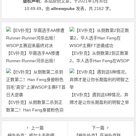
版权声明：
本站原创文章，于2021年1月30日
10:49:49
，由
allnewpuke
发表，共 2162 字。
【EV扑克】华裔选手AA惨遭
【EV扑克】从倒数第2到正数第
Runner-Runner河杀出局！
2，华人选手Han Feng在WSOP
WSOP主赛迎来最终对决
主赛FT逆袭成功
【EV扑克】遇到这6种情况，弃
【EV扑克】从倒数第二杀到正
牌才是让你长期盈利的明智之举
数第二！Han Feng身披粉色羽
毛“真空”上演WSOP主赛FT首日
大逆袭
上一篇
下一篇
蜗牛扑克：威尔士击败德国赢得业余扑克世界团体赛冠军
【蜗牛扑克】亚洲扑克联盟杯2月1日强势来袭 全国争霸谁与争锋