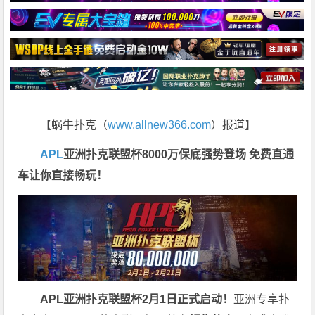
【蜗牛扑克（
www.allnew366.com
）报道】
APL
亚洲扑克联盟杯8000万保底强势登场 免费直通
车让你直接畅玩！
APL
亚洲扑克联盟杯
2
月
1
日正式启动！
亚洲专享扑