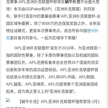
克赛事-APL亚洲扑克联盟杯即将在
蜗牛扑克
平台盛大登
场！本次由GGPoker和APL（亚洲扑克联盟）共同发
布，联手打造亚州的重量级赛事‘APL亚洲扑克联盟杯-全
国区域争霸赛’。除了8000万的总保底奖励之外，全新双
榜征战模式，更是本次赛事亮点，适合所有中国
德州扑
克
爱好者共同参与，一起为区域夺下荣耀！
‘APL亚洲扑克联盟杯’诞生于2016年，为亚洲首屈一
指的国际性赛事，除了丰厚的赛事奖励以及权威的国际
赛事团队外，APL还拥有着来自全世界26个国家的忠实
玩家和多年来的成功运营经验。APL亚洲扑克联盟杯首
站就是从中国北京展开，APL将APL中国、APL韩国、
APL越南，APL菲律宾，APL印度等数个亚洲国家团结
起来，成为真正意义上的“亚洲扑克联盟”。