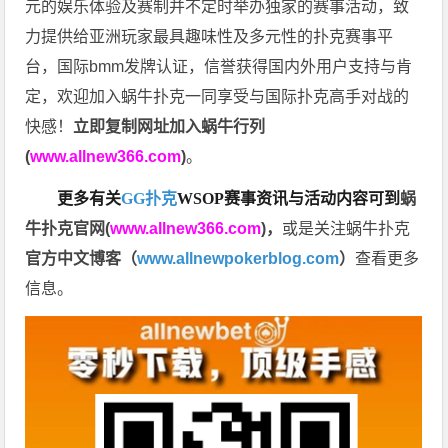
元的娱乐体验及赛制并不定时举办独家的赛事活动，致
力提供给亚洲玩家最具趣味性及多元性的扑克赛事平
台，国际bmm发牌认证，信誉获得国内外用户支持与肯
定，欢迎加入蜗牛扑克一同享受与国际扑克高手对战的
快感！
立即复制网址加入蜗牛行列
(
www.allnew366.com
)
。
更多有关
GG扑克
WSOP
赛事资讯与活动内容可到
蜗
牛扑克官网(
www.allnew366.com
)
，
或是关注蜗牛扑克
官方中文博客（
www.allnewpokerblog.com
）
查看更多
信息。