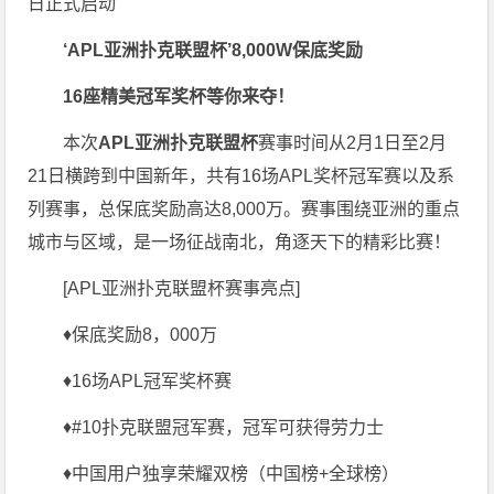
‘
APL
亚洲扑克联盟杯’
8,000W
保底奖励
16
座精美冠军奖杯等你来夺！
本次
APL
亚洲扑克联盟杯
赛事时间从2月1日至2月
21日横跨到中国新年，共有16场APL奖杯冠军赛以及系
列赛事，总保底奖励高达8,000万。赛事围绕亚洲的重点
城市与区域，是一场征战南北，角逐天下的精彩比赛！
[APL亚洲扑克联盟杯赛事亮点]
♦保底奖励8，000万
♦16场APL冠军奖杯赛
♦#10扑克联盟冠军赛，冠军可获得劳力士
♦中国用户独享荣耀双榜（中国榜+全球榜）