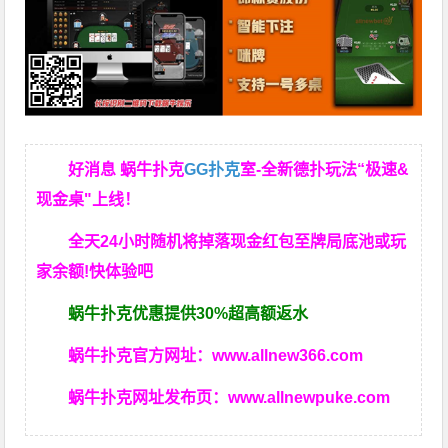
好消息 蜗牛扑克
GG扑克
室-全新德扑玩法“极速&
现金桌"上线！
全天24小时随机将掉落现金红包至牌局底池或玩
家余额!快体验吧
蜗牛扑克优惠提供30%超高额返水
蜗牛扑克官方网址：
www.allnew366.com
蜗牛扑克网址发布页：
www.allnewpuke.com