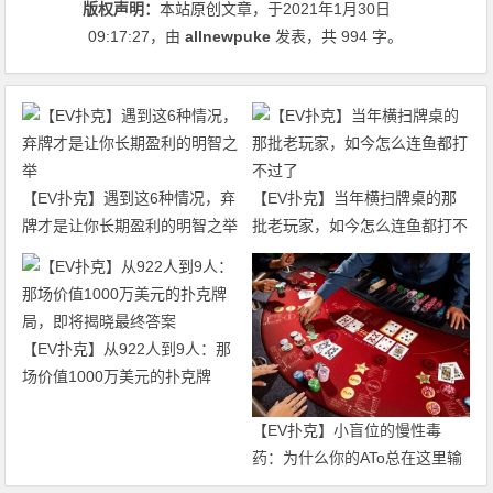
版权声明：
本站原创文章，于2021年1月30日
09:17:27
，由
allnewpuke
发表，共 994 字。
【EV扑克】遇到这6种情况，弃
【EV扑克】当年横扫牌桌的那
牌才是让你长期盈利的明智之举
批老玩家，如今怎么连鱼都打不
过了
【EV扑克】从922人到9人：那
场价值1000万美元的扑克牌
局，即将揭晓最终答案
【EV扑克】小盲位的慢性毒
药：为什么你的ATo总在这里输
钱？