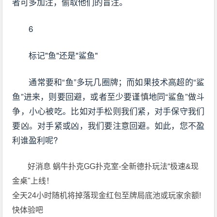
者可多加注，偷取他们的盲注。
6
标记"鱼"还是"鲨鱼"
通常要和“鱼”多玩几圈牌；而如果技术高超的“鲨
鱼”进来，则要回避，或者至少要谨慎地同“鲨鱼”做斗
争，小心被吃。比如对手松则我们紧，对手保守我们
要凶。对手紧或凶，我们要注意回避。如此，您不盈
利谁盈利呢?
好消息 蜗牛扑克GG扑克室-全新德扑玩法“极速&现
金桌"上线！
全天24小时随机将掉落现金红包至牌局底池或玩家余额!
快体验吧