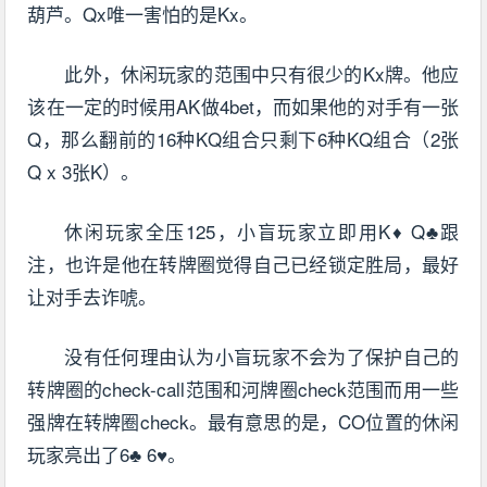
葫芦。Qx唯一害怕的是Kx。
此外，休闲玩家的范围中只有很少的Kx牌。他应
该在一定的时候用AK做4bet，而如果他的对手有一张
Q，那么翻前的16种KQ组合只剩下6种KQ组合（2张
Q x 3张K）。
休闲玩家全压125，小盲玩家立即用K♦ Q♣跟
注，也许是他在转牌圈觉得自己已经锁定胜局，最好
让对手去诈唬。
没有任何理由认为小盲玩家不会为了保护自己的
转牌圈的check-call范围和河牌圈check范围而用一些
强牌在转牌圈check。最有意思的是，CO位置的休闲
玩家亮出了6♣ 6♥。