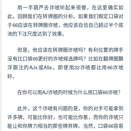
用一手葫芦去诈唬听起来很傻，在这里确实如
此。回顾我们在转牌圈的分析。如果我们假定口袋对
子66应该在转牌圈诈唬，他应该自信自己超过半个底
池的下注尺度达到了效果。
但是，他应该在转牌圈诈唬吗？有利位置的牌手
没有比口袋66更好的诈唬候选牌吗？比如在翻牌圈飘
浮跟注的AJs或A5s。即使用22诈唬都比用66诈唬
好。
在你可以用AJ诈唬的时候为什么用口袋66诈唬？
此外，这个诈唬有问题的是，你的对手可能拿到
许多牌，可能比你好，也可能比你差，而你的诈唬只
能让和你牌力相当的那些牌弃牌。当然，口袋66容易