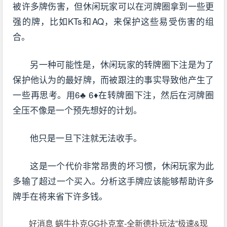
被许多牌伤害，但休闲玩家可以在河牌圈拿到一些更
强的牌，比如KTs和AQ，来保护这些易受伤害的组
合。
另一种可能性是，休闲玩家的转牌圈下注是为了
保护他认为的最好牌，而被跟注的事实导致他产生了
一些再思考。用6♣ 6♦在转牌圈下注，然后在河牌圈
全压不像是一个预先想好的计划。
他只是一旦下注就无法收手。
这是一个代价非常昂贵的坏习惯，休闲玩家为此
多输了超过一个买入。分析这手牌应该能够帮助许多
牌手在将来省下许多钱。
好消息 蜗牛扑克GG扑克室-全新德扑玩法“极速&现