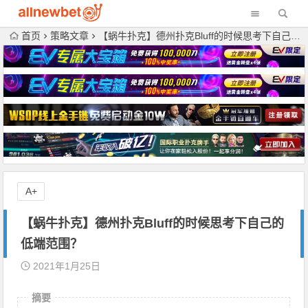
首页
策略文章
【蜗牛扑克】德州扑克Bluff的时候思考下自己的低端范围？
A+
【蜗牛扑克】德州扑克Bluff的时候思考下自己的
低端范围？
2021年1月25日
摘要