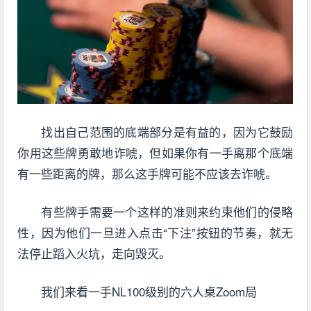
找出自己范围的底端部分是有益的，因为它鼓励
你用这些牌勇敢地诈唬，但如果你有一手离那个底端
有一些距离的牌，那么这手牌可能不应该去诈唬。
有些牌手需要一个这样的准则来约束他们的侵略
性，因为他们一旦进入点击“下注”按钮的节奏，就无
法停止蹈入火坑，走向毁灭。
我们来看一手NL100级别的六人桌Zoom局