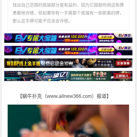
找出自己范围的底端部分是有益的，因为它鼓励你用这些牌
勇敢地诈唬，但如果你有一手离那个底端有一些距离的牌，
那么这手牌可能不应该去诈唬。
【蜗牛扑克（www.allnew366.com）报道】