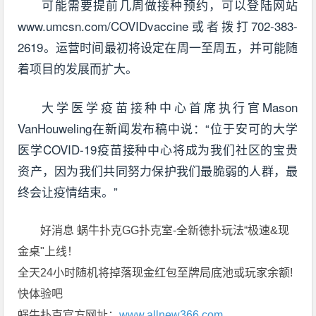
可能需要提前几周做接种预约，可以登陆网站
www.umcsn.com/COVIDvaccine或者拨打702-383-
2619。运营时间最初将设定在周一至周五，并可能随
着项目的发展而扩大。
大学医学疫苗接种中心首席执行官Mason
VanHouweling在新闻发布稿中说：“位于安可的大学
医学COVID-19疫苗接种中心将成为我们社区的宝贵
资产，因为我们共同努力保护我们最脆弱的人群，最
终会让疫情结束。”
好消息 蜗牛扑克GG扑克室-全新德扑玩法“极速&现
金桌"上线！
全天24小时随机将掉落现金红包至牌局底池或玩家余额!
快体验吧
蜗牛扑克官方网址：
www.allnew366.com