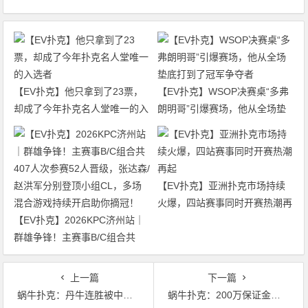
【EV扑克】他只拿到了23票，
【EV扑克】WSOP决赛桌“多弗
却成了今年扑克名人堂唯一的入
朗明哥”引爆赛场，他从全场垫
选者
底打到了冠军争夺者
【EV扑克】亚洲扑克市场持续
火爆，四站赛事同时开赛热潮再
【EV扑克】2026KPC济州站｜
起
群雄争锋！主赛事B/C组合共
407人次参赛52人晋级，张达森/
赵洪军分别登顶小组CL，多场
上一篇
下一篇
混合游戏持续开启助你摘冠！
蜗牛扑克：丹牛连胜被中断 Moneymaker回顾扑克
蜗牛扑克：200万保证金的WPT蒙特利尔赛区周日开赛