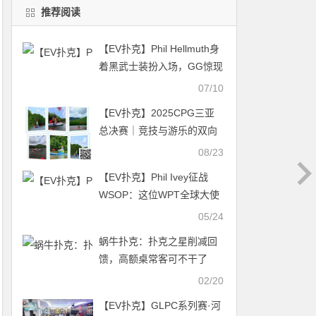
推荐阅读
【EV扑克】Phil Hellmuth身
着黑武士装扮入场，GG惊现
BUG竟将底池划给输家
07/10
【EV扑克】2025CPG三亚
总决赛｜竞技与游乐的双向
奔赴！“舍得酒”十三周年纪
08/23
念赛884人次参赛156人晋级
【EV扑克】Phil Ivey征战
第二轮！明日争夺冠军宝
WSOP：这位WPT全球大使
座！
的最高奖金都有多少？
05/24
蜗牛扑克：扑克之星削减回
馈，高额桌常客可不干了
02/20
【EV扑克】GLPC系列赛·河