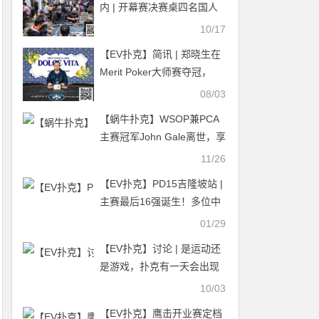
内 | 开幕赛决赛桌四名国人
选手晋级，Yupeng Xie荣获
10/17
季军！100亿越南盾保底迷
【EV扑克】简讯 | 郑晓生在
你主赛事开启，战火再燃
Merit Poker大师赛夺冠，
5,300豪客赛QQPK战队魏国
08/03
梁进入Day 3
【蜗牛扑克】WSOP兼PCA
主赛冠军John Gale离世，享
年65岁
11/26
【EV扑克】PD15吉隆坡站 |
主赛最后16强诞生！多位中
国选手继续冲击PD大金龙奖
01/29
杯！
【EV扑克】讨论 | 是运动还
是游戏，扑克有一天会出现
在奥运会上吗？
10/03
【EV扑克】鹰击开业赛定档