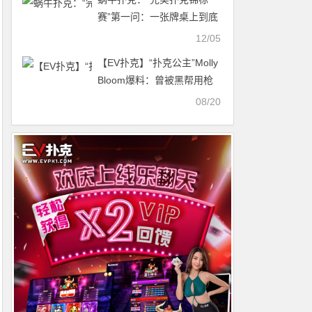
赛”第一问：一张牌桌上到底
该坐多少名选手？
12/05
【EV扑克】“扑克公主”Molly
Bloom爆料：曾被黑帮用枪
威胁
08/20