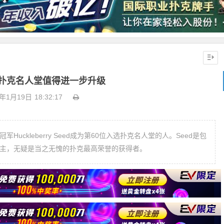
扑克名人堂值得进一步升级
1年1月19日
18:32:17
uckleberry Seed成为第60位入选扑克名人堂的人。Seed是包
链得主，无疑是当之无愧的扑克最高荣誉的获得者。