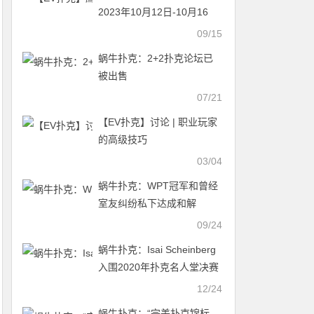
2023年10月12日-10月16
日，详细赛程赛制发布
09/15
蜗牛扑克：2+2扑克论坛已
被出售
07/21
【EV扑克】讨论 | 职业玩家
的高级技巧
03/04
蜗牛扑克：WPT冠军和曾经
室友纠纷私下达成和解
09/24
蜗牛扑克：Isai Scheinberg
入围2020年扑克名人堂决赛
选手名单
12/24
蜗牛扑克：“完美扑克锦标