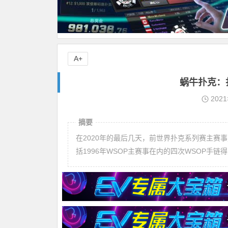
A+
蜗牛扑克：
202
摘要
在2020年的最后几天，前世界扑克系列赛主赛事冠军H
括1996年WSOP主赛事在内的四次WSOP手