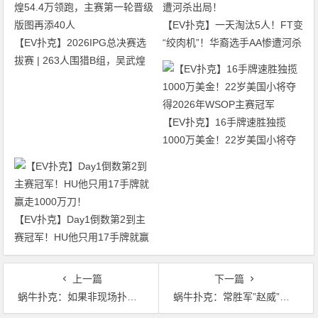
【EV扑克】一天淘汰5人！FT变
【EV扑克】2026IPG总决赛选
“绞肉机”！华裔选手AA惨遭河杀
拔赛 | 263人围猎B组，吴武煌
出局！
54.4万领跑，主赛第一轮晋级版
图再添40人
【EV扑克】16手牌速胜独揽
1000万美金！22岁美国小将夺
得2026年WSOP主赛冠军
【EV扑克】Day1倒数第2到主
赛冠军！HU他只用17手牌就赢
走1000万刀！
上一篇
下一篇
蜗牛扑克：如果非现场扑克也有名人堂，那么谁会率先入选呢？
蜗牛扑克：常胜军”赵威”勇夺WSOP冬巡赛排行冠军