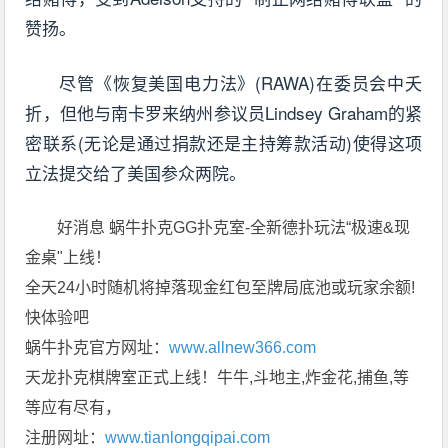
赞扬。
尽管《恢复美国电力法》(RAWA)在委员会中夭
折，但他与南卡罗来纳州参议员Lindsey Graham的紧
密联系(无论是通过捐款还是主持筹款活动)使得这项
立法提交给了美国参众两院。
好消息 蜗牛扑克GG扑克室-全新德扑玩法“极速&现
金桌"上线！
全天24小时随机将掉落现金红包至牌局底池或玩家余额!
快体验吧
蜗牛扑克官方网址：
www.allnew366.com
天龙扑克棋牌室正式上线！牛牛,斗地主,炸金花,捕鱼,等
等应有尽有，
注册网址：
www.tianlongqipai.com