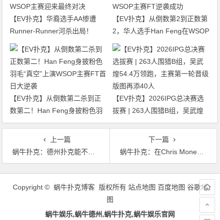
【EV扑克】华裔选手AA惨遭
【EV扑克】从倒数第2到正数第
Runner-Runner河杀出局！
2，华人选手Han Feng在WSOP
WSOP主赛迎来最终对决
主赛FT逆袭成功
【EV扑克】从倒数第二杀到正
【EV扑克】2026IPG总决赛选
数第二！Han Feng身披粉色羽
拔赛 | 263人围猎B组，吴武煌
毛“真空”上演WSOP主赛FT首日
54.4万领跑，主赛第一轮晋级版
大逆袭
图再添40人
上一篇
下一篇
蜗牛扑克：德州扑克能不能做一个值得狂欢的节目？
蜗牛扑克：在Chris Moneymaker之后，Celina Lin离开扑克之星！
文
章
Copyright © 蜗牛扑克博客 版权所有
站点地图
百度地图
谷歌地
导
图
航
蜗牛娱乐,蜗牛德州,蜗牛扑克,蜗牛娱乐官网