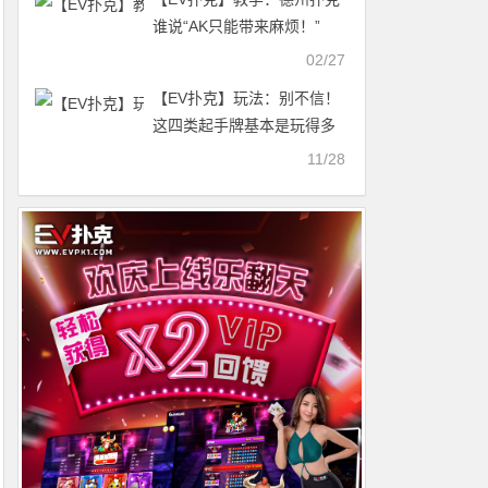
谁说“AK只能带来麻烦！”
02/27
【EV扑克】玩法：别不信！
这四类起手牌基本是玩得多
输得多
11/28