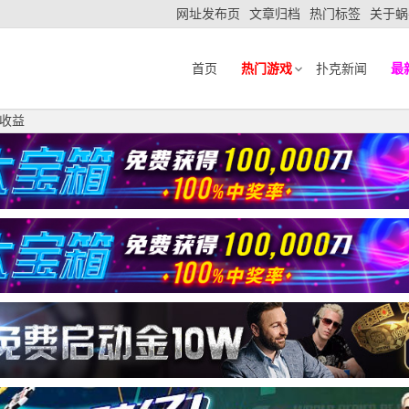
网址发布页
文章归档
热门标签
关于蜗
首页
热门游戏
扑克新闻
最
收益