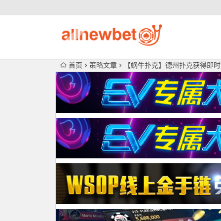
首页
策略文章
【蜗牛扑克】德州扑克获得即时