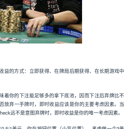
益的方式：立即获得、在牌局后期获得、在长期游戏中
fit）意味着你的下注能足够多的拿下底池，因而下注后弃牌比不
否放弃一手牌时，即时收益应该是你的主要考虑因素。当
heck远不是意图弃牌时，即时收益是你的唯一考虑因素。
0.5/1美元。你在按钮位置（小盲位置），考虑做一个3美