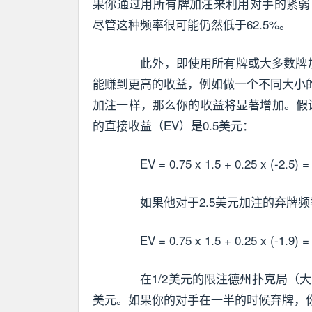
果你通过用所有牌加注来利用对手的紧弱
尽管这种频率很可能仍然低于62.5%。
此外，即使用所有牌或大多数牌加
能赚到更高的收益，例如做一个不同大小的
加注一样，那么你的收益将显著增加。假
的直接收益（EV）是0.5美元：
EV = 0.75 x 1.5 + 0.25 x (-2.5) 
如果他对于2.5美元加注的弃牌频
EV = 0.75 x 1.5 + 0.25 x (-1.9) 
在1/2美元的限注德州扑克局（大盲
美元。如果你的对手在一半的时候弃牌，