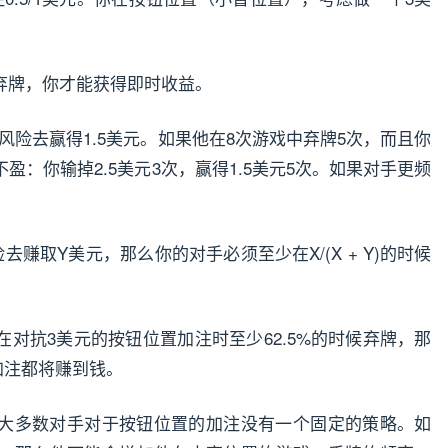
弃牌，你才能获得即时收益。
险去赢得1.5美元。如果他在8次游戏中弃牌5次，而且你
：你输掉2.5美元3次，赢得1.5美元5次。如果对手更频
取Y美元，那么你的对手必须至少在X/(X + Y)的时候
抗3美元的按钮位置加注时至少62.5%的时候弃牌，那
加注都将赚到钱。
多数对手对于按钮位置的加注没有一个固定的策略。如