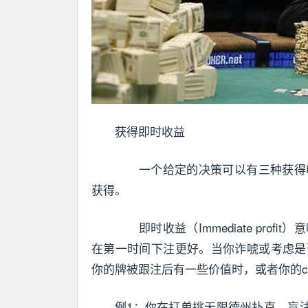
获得即时收益
一个给定的决策可以有三种获得收
获得。
即时收益（Immediate pro
在第一时间下注更好。当你诈唬或考虑是
你的牌被跟注后有一些价值时，或者你的c
例1：你在打单挑无限德州扑克。盲注