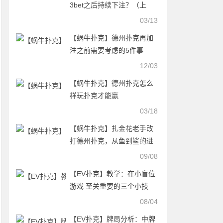
3bet之后持续下注？（上
篇）
03/13
【蜗牛扑克】德州扑克再加
注之前需要考虑的5件事
12/03
【蜗牛扑克】德州扑克怎么
样玩扑克才能赢
03/18
【蜗牛扑克】扎金花老手改
打德州扑克，从鱼到鲨的进
化
09/08
【EV扑克】教学：在小盲位
游戏 至关重要的三个小技
巧！
08/04
【EV扑克】牌局分析：中牌