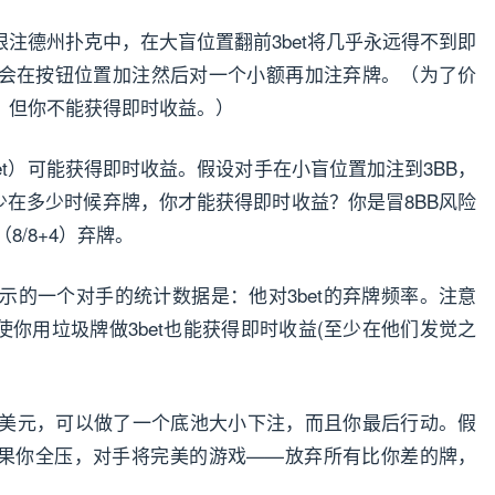
德州扑克中，在大盲位置翻前3bet将几乎永远得不到即
会在按钮位置加注然后对一个小额再加注弃牌。（为了价
，但你不能获得即时收益。）
t）可能获得即时收益。假设对手在小盲位置加注到3BB，
少在多少时候弃牌，你才能获得即时收益？你是冒8BB风险
8/8+4）弃牌。
的一个对手的统计数据是：他对3bet的弃牌频率。注意
使你用垃圾牌做3bet也能获得即时收益(至少在他们发觉之
美元，可以做了一个底池大小下注，而且你最后行动。假
如果你全压，对手将完美的游戏——放弃所有比你差的牌，