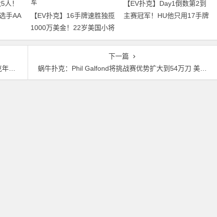
5人！
【EV扑克】Day1倒数第2到
选手AA
【EV扑克】16手牌速胜独揽
主赛冠军！HU他只用17手牌
1000万美金！22岁美国小将
就赢走1000万刀！
夺得2026年WSOP主赛冠军
下一篇
家称号
蜗牛扑克：Phil Galfond将挑战赛优势扩大到54万刀 美高梅解释为什么要收购Entain