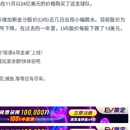
en在11月以24亿美元的价格购买了这支球队。
拉斯维加斯金沙股价(LVS)近几日出现小幅跳水。目前股价为
关口有所下降。在过去的一年里，LVS股价每股下跌了13美元，
法“极速&现金桌"上线！
或玩家余额!快体验吧
花,捕鱼,等等应有尽有，