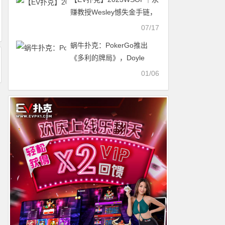
赚教授Wesley憾失金手链，
周墨获得第七名
07/17
蜗牛扑克：PokerGo推出
《多利的牌局》，Doyle
Brunson等一众豪客玩家将
01/06
亮相