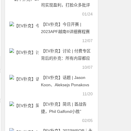
打！
司实现盈利，打脸众多批评
者
01/24
【EV扑克】今日开赛 |
2023APF越南®详细赛程赛
制发布（12月7日-13日）
12/07
【EV扑克】讨论 | 付费专区
背后的扑克：所有内容都应
该免费吗？
10/07
【EV扑克】话题 | Jason
Koon、Aleksejs Ponakovs
等五名大牌确认加入“一滴
11/20
水”豪客赛
【EV扑克】简讯 | 首战告
捷，Phil Galfond小胜”
Jungleman”
02/05
【EV扑克】2023WSOP｜永