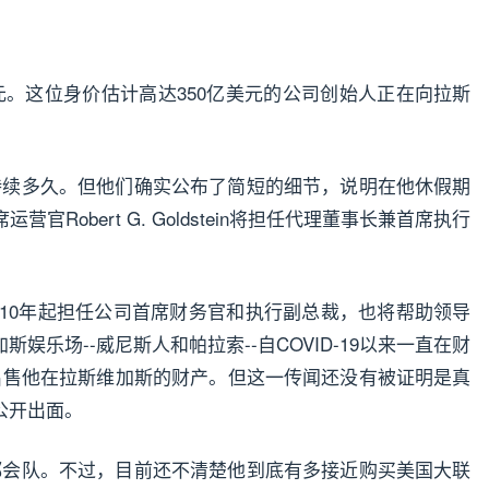
元。这位身价估计高达350亿美元的公司创始人正在向拉斯
。
席将持续多久。但他们确实公布了简短的细节，说明在他休假期
Robert G. Goldstein将担任代理董事长兼首席执行
mont自2010年起担任公司首席财务官和执行副总裁，也将帮助领导
乐场--威尼斯人和帕拉索--自COVID-19以来一直在财
说要出售他在拉斯维加斯的财产。但这一传闻还没有被证明是真
公开出面。
约大都会队。不过，目前还不清楚他到底有多接近购买美国大联