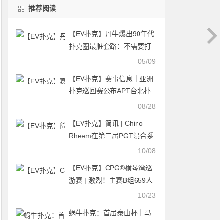
推荐阅读
【EV扑克】丹牛爆出90年代
扑克圈最脏套路：不需要打
比赛，仅靠超卖股份就赚得
05/09
盆满钵满
【EV扑克】赛事信息｜亚洲
扑克巡回赛公布APT台北扑
克经典赛2024赛程（9月27
08/28
日-10月7日）
【EV扑克】简讯 | Chino
Rheem在第二届PGT混合系
列赛上摘得桂冠
10/08
【EV扑克】CPG®横琴湾巡
游赛 | 激烈！主赛B组659人
参赛 223人晋级 夏俊明
10/23
26.85万记分牌成CL
蜗牛扑克：首届泰山杯｜马