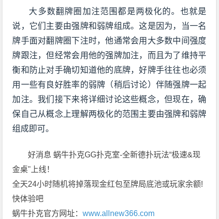
大多数翻牌圈加注范围都是两极化的。也就是
说，它们主要由强牌和弱牌组成。这是因为，当一名
牌手面对翻牌圈下注时，他通常会用大多数中间强度
牌跟注，但经常会用他的强牌加注，而且为了维持平
衡和防止对手确切知道他的底牌，好牌手往往也必须
用一些有良好胜率的弱牌（稍后讨论）伴随强牌一起
加注。我们接下来将详细讨论这些概念，但现在，确
保自己从概念上理解两极化的范围主要由强牌和弱牌
组成即可。
好消息 蜗牛扑克GG扑克室-全新德扑玩法“极速&现
金桌"上线！
全天24小时随机将掉落现金红包至牌局底池或玩家余额!
快体验吧
蜗牛扑克官方网址：
www.allnew366.com