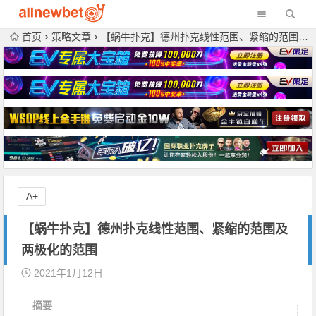
首页
策略文章
【蜗牛扑克】德州扑克线性范围、紧缩的范围及两极化的范围
A+
【蜗牛扑克】德州扑克线性范围、紧缩的范围及
两极化的范围
2021年1月12日
摘要