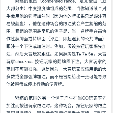
紧缩的范围（condensed range）是完全由（或
大部分由）中度强度牌组成的范围。当你知道某个对
手会用他的强牌加注时（因为他的牌如果只是跟注容
易被翻盘），他在这种场合的跟注就会产生紧缩的范
围。紧缩的范围最常见的例子是，当一名牌手在高协
作性翻牌面或转牌面（译注：即超湿润的公共牌面）
跟注一个下注或加注时。例如，假设按钮玩家率先加
注，然后大盲玩家跟注。如果翻牌是T♠ 7♠ 5♣，大盲
玩家check-call按钮玩家的翻牌圈下注，大盲玩家的
范围不可能很强。这是因为，大盲玩家应该用他的大
多数或全部强牌加注，而不是冒险给出一张可能导致
他被翻盘或停止行动的便宜牌。
紧缩的范围的另一个例子产生在当CO玩家率先
加注而按钮玩家跟注时。这种场合，按钮玩家的跟注
范围是紧缩的，因为他希望用好牌做大底牌，同时不