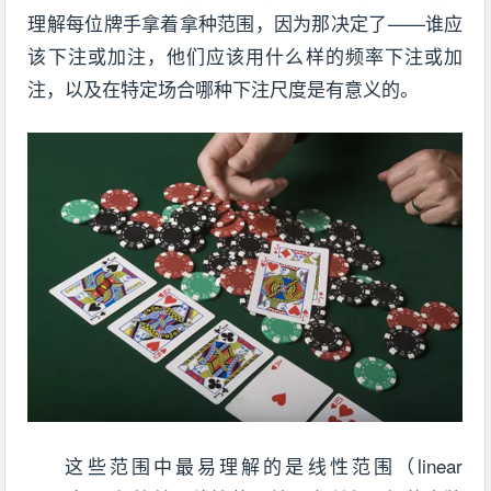
理解每位牌手拿着拿种范围，因为那决定了——谁应
该下注或加注，他们应该用什么样的频率下注或加
注，以及在特定场合哪种下注尺度是有意义的。
这些范围中最易理解的是线性范围（linear