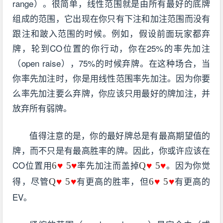
range）。很简单，线性范围就是由所有最好的底牌
组成的范围，它出现在你只有下注和加注范围而没有
跟注和跛入范围的时候。例如，假设前面玩家都弃
牌，轮到CO位置的你行动，你在25%的率先加注
（open raise），75%的时候弃牌。在这种场合，当
你率先加注时，你是用线性范围率先加注。因为你要
么率先加注要么弃牌，你应该只用最好的牌加注，并
放弃所有弱牌。
值得注意的是，你的最好牌总是有最高期望值的
牌，而不只是有最高胜率的牌。因此，你或许应该在
CO位置用
率先加注而盖掉
。因为你觉
6
5
Q
5
♥
♥
♥
♥
得，尽管
有更高的胜率，但
有更高的
Q
5
6
5
♥
♥
♥
♥
EV。