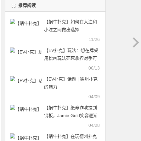
推荐阅读
【蜗牛扑克】​如何在大注和
小注之间做出选择
11/26
【EV扑克】玩法：想在牌桌
用松凶玩法死死拿捏对手可
用这招！
06/13
【EV扑克】话题 | 德州扑克
的魅力
04/09
【蜗牛扑克】绝命诈唬撞到
钢板，Jamie Gold笑容逐渐
消失；真的很上头！Jamie
04/28
Gold两把牌直接出局！
【蜗牛扑克】在玩德州扑克