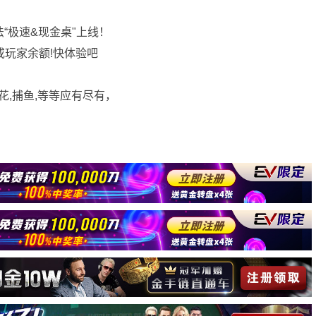
法“极速&现金桌"上线！
或玩家余额!快体验吧
花,捕鱼,等等应有尽有，