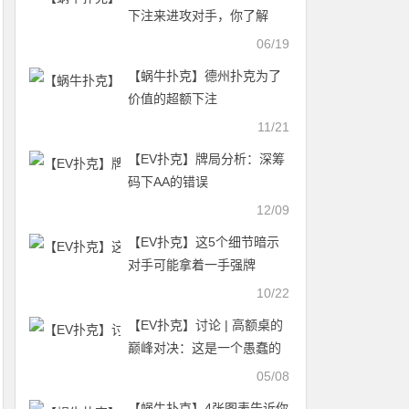
下注来进攻对手，你了解
吗？
06/19
【蜗牛扑克】德州扑克为了
价值的超额下注
11/21
【EV扑克】牌局分析：深筹
码下AA的错误
12/09
【EV扑克】这5个细节暗示
对手可能拿着一手强牌
10/22
【EV扑克】讨论 | 高额桌的
巅峰对决：这是一个愚蠢的
弃牌吗？
05/08
【蜗牛扑克】4张图表告诉你