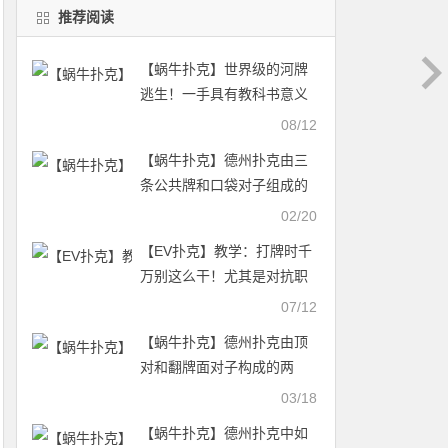
推荐阅读
【蜗牛扑克】世界级的河牌
逃生！一手具有教科书意义
的伟大弃牌
08/12
【蜗牛扑克】德州扑克由三
条公共牌和口袋对子组成的
葫芦
02/20
【EV扑克】教学：打牌时千
万别这么干！尤其是对抗职
业玩家
07/12
【蜗牛扑克】德州扑克由顶
对和翻牌面对子构成的两
对-2
03/18
【蜗牛扑克】德州扑克中如