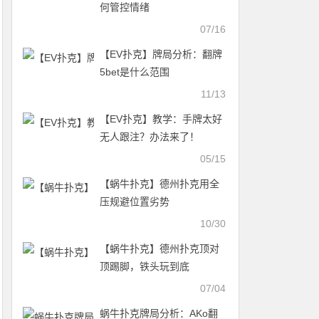
何管控情绪
07/16
【EV扑克】牌局分析：翻牌
5bet是什么范围
11/13
【EV扑克】教学：手牌太好
无人跟注？办法来了！
05/15
【蜗牛扑克】德州扑克用全
压规避位置劣势
10/30
【蜗牛扑克】德州扑克顶对
顶踢脚，铁头玩到底
07/04
蜗牛扑克牌局分析：AKo翻