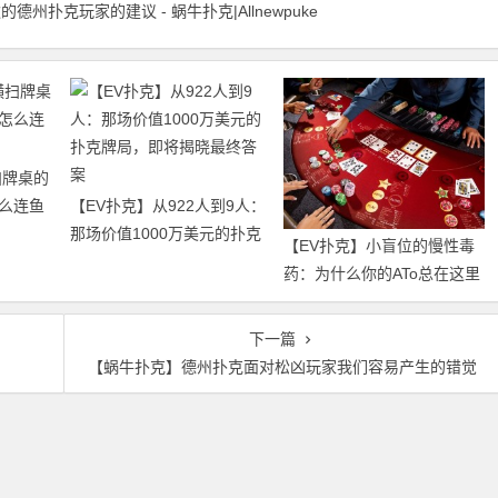
州扑克玩家的建议 - 蜗牛扑克|Allnewpuke
扫牌桌的
么连鱼
【EV扑克】从922人到9人：
那场价值1000万美元的扑克
【EV扑克】小盲位的慢性毒
牌局，即将揭晓最终答案
药：为什么你的ATo总在这里
输钱？
下一篇
【蜗牛扑克】德州扑克面对松凶玩家我们容易产生的错觉