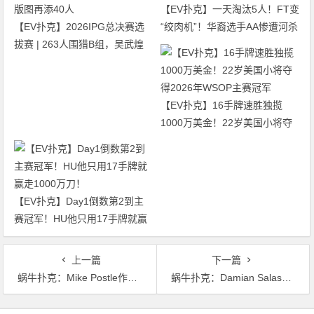
【EV扑克】一天淘汰5人！FT变
【EV扑克】2026IPG总决赛选
“绞肉机”！华裔选手AA惨遭河杀
拔赛 | 263人围猎B组，吴武煌
出局！
54.4万领跑，主赛第一轮晋级版
图再添40人
【EV扑克】16手牌速胜独揽
1000万美金！22岁美国小将夺
得2026年WSOP主赛冠军
【EV扑克】Day1倒数第2到主
赛冠军！HU他只用17手牌就赢
走1000万刀！
上一篇
下一篇
蜗牛扑克：Mike Postle作弊难断案 野人说虚拟货币与扑克未来密切相关
蜗牛扑克：Damian Salas无法进入美国，WSOP主赛大结局被推迟
文