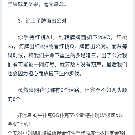
坚果就是坚果，毫无悬念。
3，追上了牌面出公对
你手持红桃AJ，到转牌牌面如下258Q，红桃
25，河牌出红桃8或者红桃Q，牌面出公对。而深筹
码时候，和我们拼命下重注的多是暗三，出了公对我
们有可能被一网打尽。就算敌人没有葫芦，最后我们
也会因为担心而放慢下注的步伐。
虽然追同花号称有9个活路，但完全不如两头顺
的8个。
好消息 蜗牛扑克GG扑克室-全新德扑玩法“极速&现
金桌"上线！
全天24小时随机将掉落现金红包至牌局底池或玩家余额!