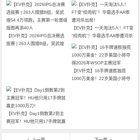
【EV扑克】一天淘汰5人！FT变
【EV扑克】2026IPG总决赛选
“绞肉机”！华裔选手AA惨遭河杀
拔赛 | 263人围猎B组，吴武煌
出局！
54.4万领跑，主赛第一轮晋级版
图再添40人
【EV扑克】16手牌速胜独揽
1000万美金！22岁美国小将夺
得2026年WSOP主赛冠军
【EV扑克】Day1倒数第2到主
赛冠军！HU他只用17手牌就赢
走1000万刀！
上一篇
下一篇