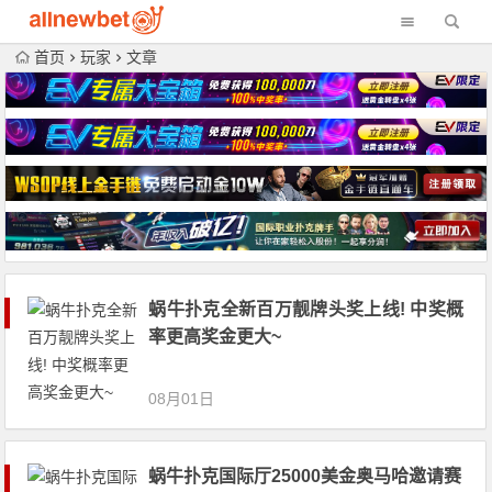
首页
玩家
文章
蜗牛扑克全新百万靓牌头奖上线! 中奖概
率更高奖金更大~
08月01日
蜗牛扑克国际厅25000美金奥马哈邀请赛