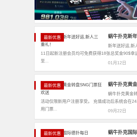
蜗牛扑克新年
最新优惠
新年送好运,新
11日起新注册会员均可免费获得18张总奖金90$幸
至...
01月12日
蜗牛扑克黄金
最新优惠
蜗牛扑克黄金转
活动仅限新用户注册享受。 充值成功后系统会在2
用门票...
09月22日
蜗牛扑克国际德
最新优惠