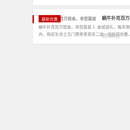
蜗牛扑克百万
最新优惠
蜗牛扑克百万现金，非您莫鼠 1. 金鼠送礼，每天限
内，购买生肖之王门票将享受买二送一的折扣优惠，每
01月03日