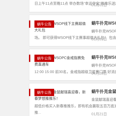
日上午11点至晚11点 举办数场“幸运夺宝”推推乐送出
05月01日
蜗牛扑克WS
蜗牛公告
蜗牛扑克WSO
场。 即可获得WSOP线下主赛事超值大礼包！ 包含: 
05月01日
蜗牛扑克WS
蜗牛公告
蜗牛扑克WSOP
12:00 15:00 前30名，金戒指超级卫星赛门票 好
04月28日
蜗牛扑克金
蜗牛公告
金鼠献瑞喜迎春
超低价格买入新春推推乐，即有机会赢取五百万底池主
推...
01月21日