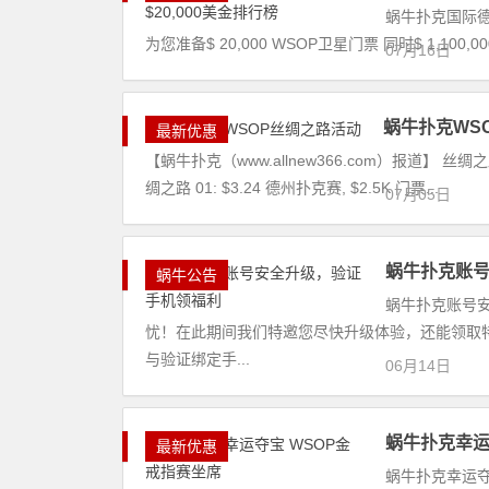
蜗牛扑克国际德扑
为您准备$ 20,000 WSOP卫星门票 同时$ 1,100,
07月16日
蜗牛扑克WS
最新优惠
【蜗牛扑克（www.allnew366.com）报道】 丝绸
绸之路 01: $3.24 德州扑克赛, $2.5K 门票...
07月05日
蜗牛扑克账
蜗牛公告
蜗牛扑克账号
忧！在此期间我们特邀您尽快升级体验，还能领取特殊
与验证绑定手...
06月14日
蜗牛扑克幸运
最新优惠
蜗牛扑克幸运夺宝