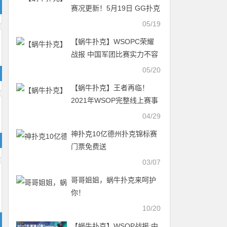
赛况更新！5月19日 GG扑克
豪客冠军赛冠军独得2百万美
05/19
刀
【蜗牛扑克】WSOPC荣耀
战报 中国军团比赛实力不容
小觑，争夺冠军金戒指把握
05/20
最后两周！
【蜗牛扑克】王者再临！
2021年WSOP完整线上赛事
赛程正式公布
04/29
神扑克10亿德州扑克锦标赛
门票免费送
03/07
哥哥姐姐，蜗牛扑克来呵护
你！
10/20
【蜗牛扑克】WSOP战报:中