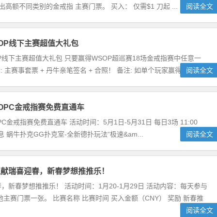
高额不同类别的金戒指 主赛门票。 买入： 仅需$1 刀起 ...
阅读全文
OP线下主赛超值大礼包
P线下主赛超值大礼包 只要赢得WSOP超巡赛18场金戒指赛中任意一
主赛事套票 + 丹牛亲笔签名 + 合照！ 备注: 如单个玩家赢得多...
阅读全文
OPC金戒指赛免费直通车
C金戒指赛免费直通车 活动时间：5月1日-5月31日 每日3场 11:00
消息 蜗牛扑克GG扑克室-全新德扑玩法“极速&am...
阅读全文
鼠献瑞喜迎春，新春梦想推推乐！
，新春梦想推推乐！ 活动时间：1月20-1月29日 活动内容：每天参与
赛门票一张。 比赛名称 比赛时间 买入金额（CNY） 奖励 新春推
阅读全文