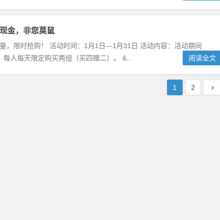
现金，非您莫鼠
量，限时抢购！ 活动时间：1月1日—1月31日 活动内容：活动期间
人每天限定购买两组（买四赠二）。 &...
阅读全文
1
2