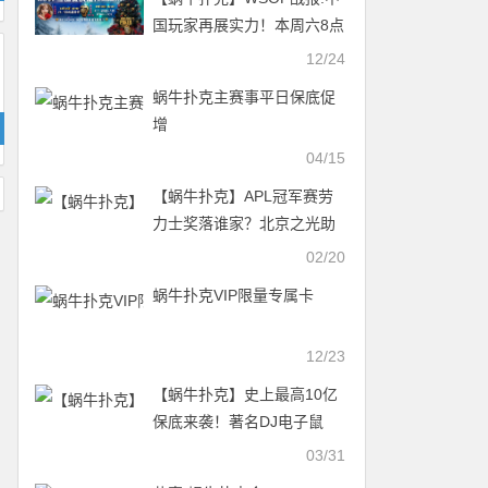
国玩家再展实力！本周六8点
沐沐与您一同迎战
12/24
蜗牛扑克主赛事平日保底促
增
04/15
【蜗牛扑克】APL冠军赛劳
力士奖落谁家？北京之光助
战一条命，实现百万梦想更
02/20
近一步！
蜗牛扑克VIP限量专属卡
12/23
【蜗牛扑克】史上最高10亿
保底来袭！著名DJ电子鼠
deadmau5跨界助阵「春季
03/31
狂欢赛」