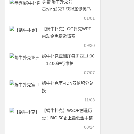
恭喜!蜗牛扑克会
员:ying2527 获得圣诞奥马
哈锦标赛第一名奖金35000
01/01
元,点击内容领取”跨年欢庆赛
【蜗牛扑克】GG扑克WPT
门票”
启动金免费邀请赛
09/30
蜗牛扑克亚洲厅每周四11:00
—12:00进行维护
07/07
蜗牛扑克室–IDN双倍积分兑
换
11/03
【蜗牛扑克】WSOP创造历
史！BIG 50史上最低金手链
参赛DAY1还有2天
08/24