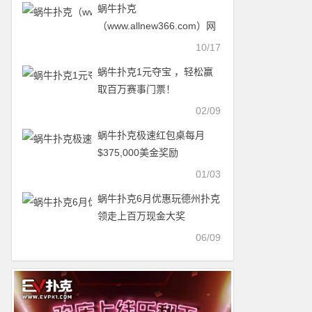
蜗牛扑克
（www.allnew366.com）网
站临时维护中
10/17
蜗牛扑克1元夺宝 ，轻松赢
取百万赛事门票！
02/09
蜗牛扑克极速红包桌每月
$375,000美金奖励
01/03
蜗牛扑克6月优惠玩德州扑克
领走上百万现金大奖
06/09