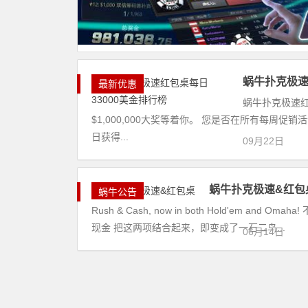
蜗牛扑克极速
最新优惠
蜗牛扑克极速红
$1,000,000大奖等着你。 您是否在所有每周
日获得...
09月22日
蜗牛扑克极速&红包
蜗牛公告
Rush & Cash, now in both Hold'em
现金 把这两项结合起来，即变成了一石二鸟...
06月14日