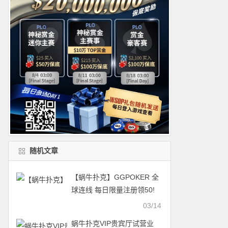
随机文章
【蜗牛扑克】GGPOKER 全
球连线 每日限量注册领50!
03/14
蜗牛扑克VIP贵宾厅试营业