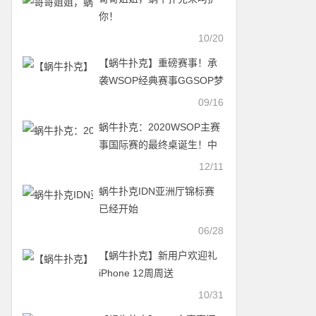
你！
10/20
【蜗牛扑克】重磅赛事！承
袭WSOP经典赛事GGSOP梦
想赛百万来袭
09/16
蜗牛扑克：2020WSOP主赛
事国际赛的最终桌诞生！中
国选手孙培源排名第八！
12/11
蜗牛扑克IDN亚洲厅锦标赛
已经开始
06/28
【蜗牛扑克】新用户欢迎礼
iPhone 12周周送
10/31