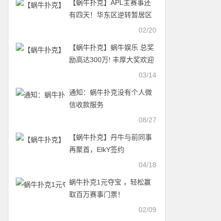
【蜗牛扑克】APL主赛事还
有四天！华东区逆转暂居区
域榜第一，欢庆元宵新友福
02/20
利滚滚来
【蜗牛扑克】蜗牛娱乐 总奖
励高达300万! 丰厚大奖欢迎
来战!
03/14
通知：蜗牛扑克没有个人微
信收款服务
08/27
【蜗牛扑克】丹牛与前同事
再聚首，ElkY签约
GGPOKER
04/18
蜗牛扑克1元夺宝 ，轻松赢
取百万赛事门票！
02/09