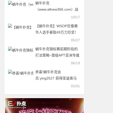
蜗牛扑克
（www.allnew366.com）战
力排行榜最后两天冲刺了哦
10/17
【蜗牛扑克】WSOP巨像赛
华人选手豪取49万刀巨奖！
进入最终一周赛程！
05/27
蜗牛扑克锦标赛前期阶段的
打法策略~晋级APT亚洲专属
赛事！
06/19
恭喜!蜗牛扑克会
员:ying2527 获得圣诞奥马
哈锦标赛第一名奖金35000
01/01
元,点击内容领取”跨年欢庆赛
门票”