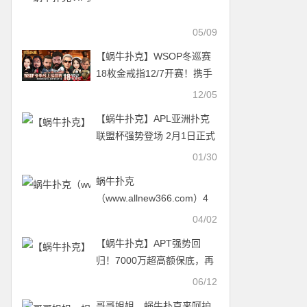
05/09
【蜗牛扑克】WSOP冬巡赛
18枚金戒指12/7开赛！携手
Dan Bilzerian成为新代言人
12/05
【蜗牛扑克】APL亚洲扑克
联盟杯强势登场 2月1日正式
启动
01/30
蜗牛扑克
（www.allnew366.com）4
月优惠活动
04/02
【蜗牛扑克】APT强势回
归！7000万超高额保底，再
加码奢华冠军奖项
06/12
哥哥姐姐，蜗牛扑克来呵护